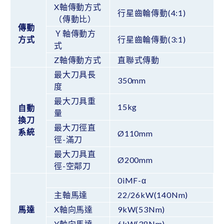
X軸傳動方式
行星齒輪傳動(4:1)
（傳動比）
傳動
Ｙ軸傳動方
方式
行星齒輪傳動(3:1)
式
Z軸傳動方式
直聯式傳動
最大刀具長
350mm
度
最大刀具重
15kg
自動
量
換刀
最大刀徑直
系統
Ø110mm
徑-滿刀
最大刀具直
Ø200mm
徑-空鄰刀
0iMF-α
主軸馬達
22/26kW(140Nm)
馬達
X軸向馬達
9kW(53Nm)
Y軸向馬達
6kW(38Nm)