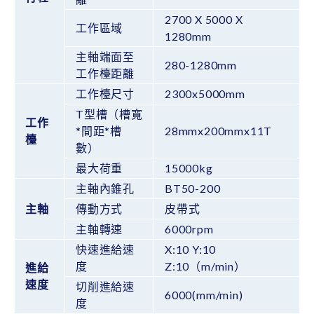
2700 X 5000 X
工作區域
1280mm
主軸端面至
280-1280mm
工作檯距離
工作檯尺寸
2300x5000mm
T型槽（槽寬
工作
*間距*槽
28mmx200mmx11T
檯
數）
最大荷重
15000kg
主軸內錐孔
BT50-200
主軸
傳動方式
皮帶式
主軸轉速
6000rpm
快速進給速
X:10 Y:10
度
Z:10（m/min）
進給
速度
切削進給速
6000(mm/min)
度