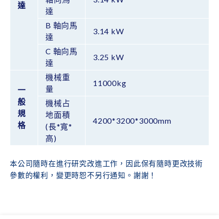
達
達
B 軸向馬
3.14 kW
達
C 軸向馬
3.25 kW
達
機械重
11000kg
量
一
般
機械占
規
地面積
4200*3200*3000mm
格
(長*寬*
高)
本公司隨時在進行研究改進工作，因此保有隨時更改技術
參數的權利，變更時恕不另行通知。謝謝！