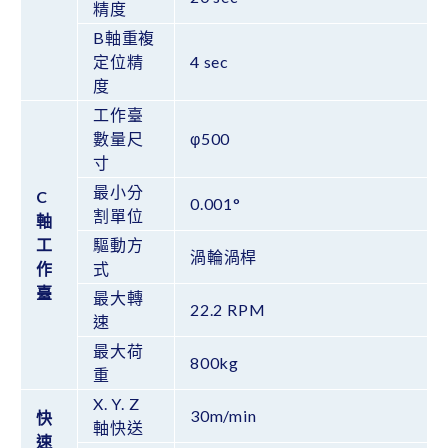
精度
B軸重複
定位精
4 sec
度
工作臺
數量尺
φ500
寸
最小分
C
0.001°
割單位
軸
工
驅動方
渦輪渦桿
作
式
臺
最大轉
22.2 RPM
速
最大荷
800kg
重
X. Y. Z
30m/min
快
軸快送
速