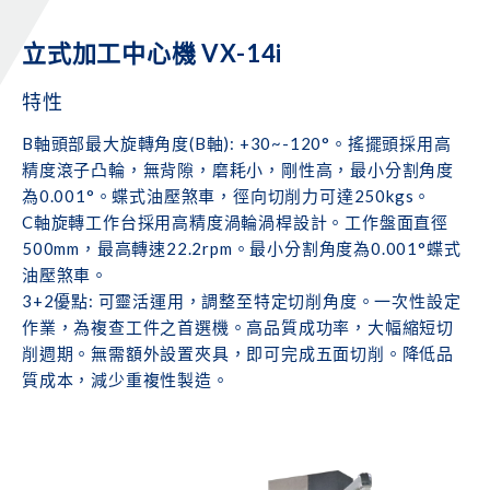
立式加工中心機 VX-14i
特性
B軸頭部最大旋轉角度(B軸): +30~-120°。搖擺頭採用高
精度滾子凸輪，無背隙，磨耗小，剛性高，最小分割角度
為0.001°。蝶式油壓煞車，徑向切削力可達250kgs。
C軸旋轉工作台採用高精度渦輪渦桿設計。工作盤面直徑
500mm，最高轉速22.2rpm。最小分割角度為0.001°蝶式
油壓煞車。
3+2優點: 可靈活運用，調整至特定切削角度。一次性設定
作業，為複查工件之首選機。高品質成功率，大幅縮短切
削週期。無需額外設置夾具，即可完成五面切削。降低品
質成本，減少重複性製造。