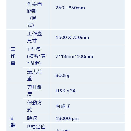
作臺面
260 - 960mm
距離
（臥
式）
工作臺
1500 X 750mm
尺寸
工
T型槽
作
(槽數*寬
7*18mm*100mm
臺
*間距)
最大荷
800kg
重
刀具錐
HSK 63A
度
傳動方
內藏式
式
B
轉速
18000rpm
軸
B軸定位
20 sec