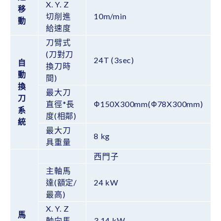
X. Y. Z
移
切削進
10m/min
動
給速度
刀臂式
(刀對刀
24T (3sec)
自
換刀時
動
間)
換
最大刀
刀
直徑*長
Ф150X300mm(Ф78X300mm)
系
度(相鄰)
統
最大刀
8 kg
具重量
西門子
主軸馬
達(額定/
24 kW
最高)
X. Y. Z
馬
軸向馬
3.14 kW