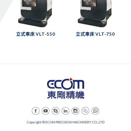
立式車床 VLT-550
立式車床 VLT-750
Copyright © ECOM PRECISION MACHINERY CO., LTD