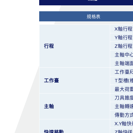
規格表
X軸行程
Y軸行程
行程
Z軸行程
主軸中
主軸端
工作臺
工作臺
T型槽(
最大荷
刀具錐
主軸
主軸轉
傳動方
X.Y軸
快速移動
Z軸快送