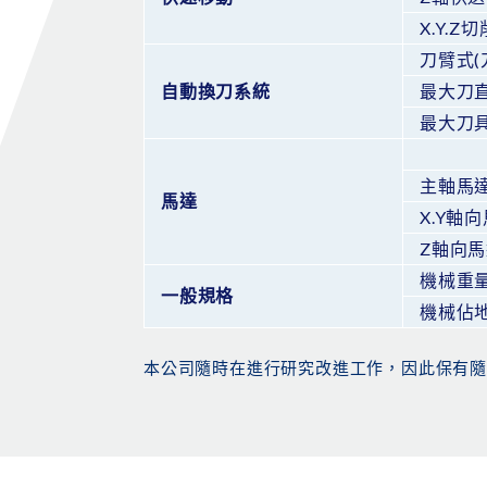
X.Y.
刀臂式(
自動換刀系統
最大刀直
最大刀
主軸馬達
馬達
X.Y軸
Z軸向
機械重量
一般規格
機械佔地
本公司隨時在進行研究改進工作，因此保有