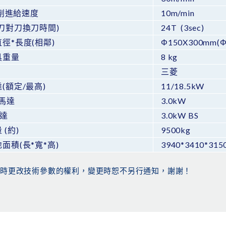
Z切削進給速度
10m/min
刀對刀換刀時間)
24T (3sec)
徑*長度(相鄰)
Φ150X300mm(Φ
具重量
8 kg
三菱
(額定/最高)
11/18.5kW
向馬達
3.0kW
馬達
3.0kW BS
 (約)
9500kg
面積(長*寬*高)
3940*3410*31
隨時更改技術參數的權利，變更時恕不另行通知，謝謝！