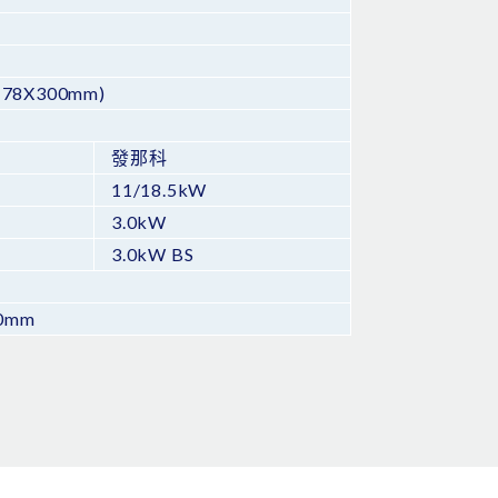
78X300mm)
發那科
11/18.5kW
3.0kW
3.0kW BS
50mm