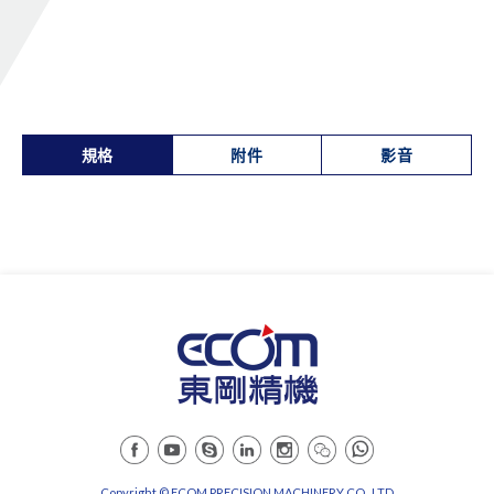
規格
附件
影音
Copyright © ECOM PRECISION MACHINERY CO., LTD